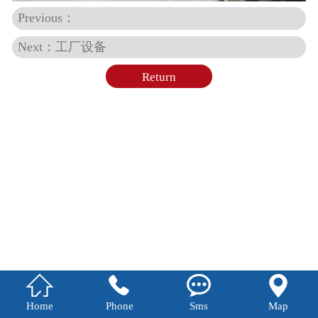
Previous：
Next：工厂设备
Return




Home
Phone
Sms
Map