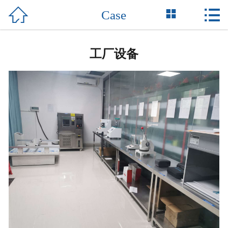



Case
Home

About Us
工厂设备
Product
News
Honor
Case
Support
Contact Us
中 文