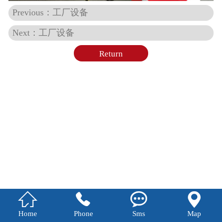
Previous：工厂设备
Next：工厂设备
Return




Home
Phone
Sms
Map