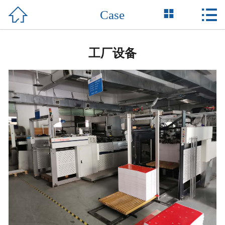



Case
Home

About Us
工厂设备
Product
News
Honor
Case
Support
Contact Us
中 文